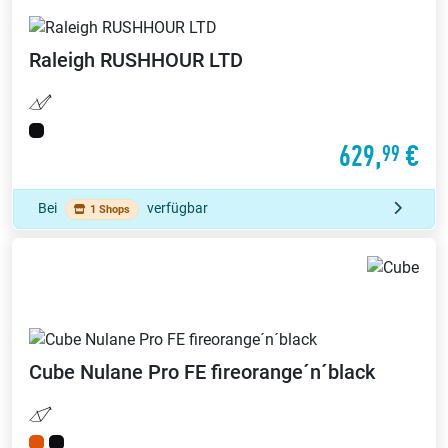
Raleigh
RUSHHOUR LTD
629,
€
99
Bei
verfügbar
1 Shops
Cube
Nulane Pro FE fireorange´n´black