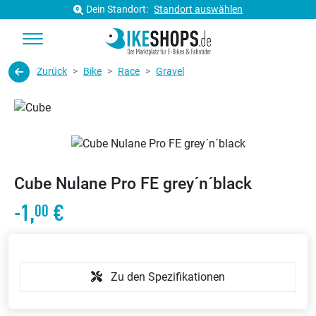
Dein Standort:
Standort auswählen
Zurück
Bike
Race
Gravel
Cube Nulane Pro FE grey´n´black
-1,
€
00
Zu den Spezifikationen