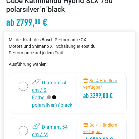
Cube Kathmandu Hybrid SLX 750
polarsilver´n´black
ab 2799,
€
00
Mit der Kraft des Bosch Performance CX
Motors und Shimano XT Schaltung erlebst du
Performance auf jedem Trail.
Ausführung wählen:
Bei 4 Händlern
Diamant 50
verfügbar
cm / S
ab 3299,00 €
Farbe:
polarsilver´n´black
Bei 4 Händlern
Diamant 54
verfügbar
cm / M