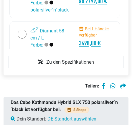
ab 2799,00 €
Farbe:
polarsilver´n´black
Bei 1 Händler
Diamant 58
verfügbar
cm / L
3498,00 €
Farbe:
polarsilver´n´black
Zu den Spezifikationen
Bei 5 Händlern
Diamant 62
verfügbar
cm / XL
ab 2799,00 €
Teilen:
Farbe:
polarsilver´n´black
Das Cube Kathmandu Hybrid SLX 750 polarsilver´n
´black ist verfügbar bei:
8 Shops
Dein Standort:
DE Standort auswählen