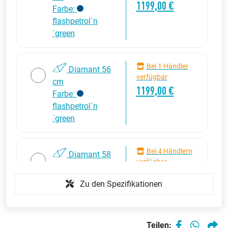
1199,00 €
Farbe:
flashpetrol´n
´green
Bei 1 Händler
Diamant 56
verfügbar
cm
1199,00 €
Farbe:
flashpetrol´n
´green
Bei 4 Händlern
Diamant 58
verfügbar
cm
ab 849,00 €
Farbe:
Zu den Spezifikationen
flashpetrol´n
´green
Teilen: