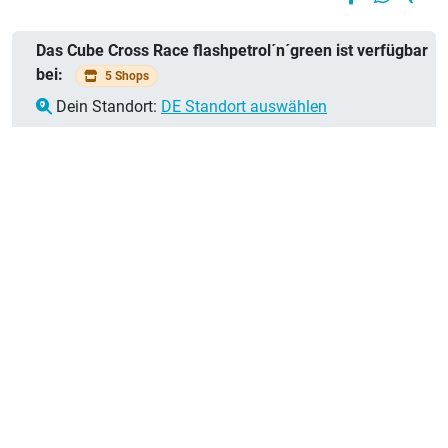
Bei 1 Händler
Diamant 61
verfügbar
cm
Das Cube Cross Race flashpetrol´n´green ist verfügbar
1199,00 €
Farbe:
bei:
5 Shops
flashpetrol´n
Dein Standort:
DE Standort auswählen
´green