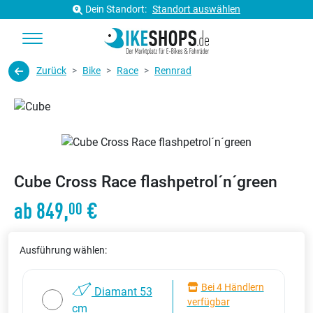
Dein Standort:
Standort auswählen
Zurück
Bike
Race
Rennrad
Cube Cross Race flashpetrol´n´green
ab 849,
€
00
Ausführung wählen:
Bei 4 Händlern
Diamant 53
verfügbar
cm