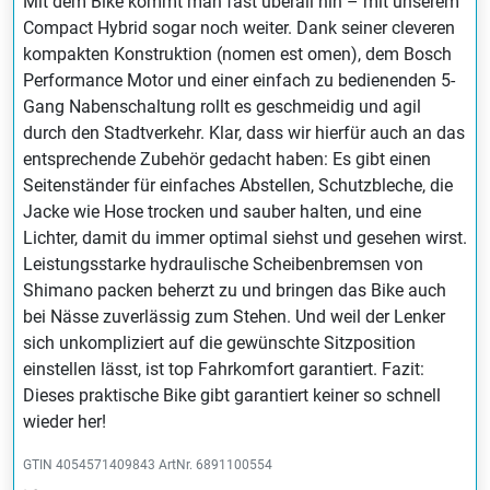
Mit dem Bike kommt man fast überall hin – mit unserem
Compact Hybrid sogar noch weiter. Dank seiner cleveren
kompakten Konstruktion (nomen est omen), dem Bosch
Performance Motor und einer einfach zu bedienenden 5-
Gang Nabenschaltung rollt es geschmeidig und agil
durch den Stadtverkehr. Klar, dass wir hierfür auch an das
entsprechende Zubehör gedacht haben: Es gibt einen
Seitenständer für einfaches Abstellen, Schutzbleche, die
Jacke wie Hose trocken und sauber halten, und eine
Lichter, damit du immer optimal siehst und gesehen wirst.
Leistungsstarke hydraulische Scheibenbremsen von
Shimano packen beherzt zu und bringen das Bike auch
bei Nässe zuverlässig zum Stehen. Und weil der Lenker
sich unkompliziert auf die gewünschte Sitzposition
einstellen lässt, ist top Fahrkomfort garantiert. Fazit:
Dieses praktische Bike gibt garantiert keiner so schnell
wieder her!
GTIN 4054571409843
ArtNr. 6891100554