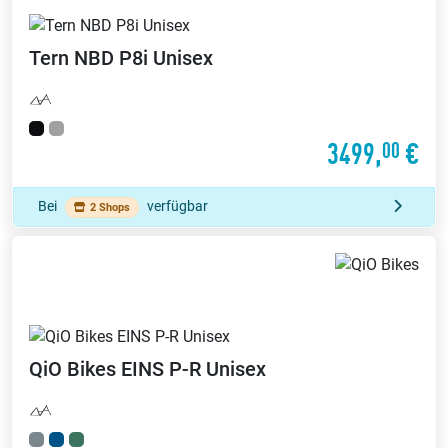
Tern
NBD P8i Unisex
3499,
€
00
Bei
verfügbar
2 Shops
QiO Bikes
EINS P-R Unisex