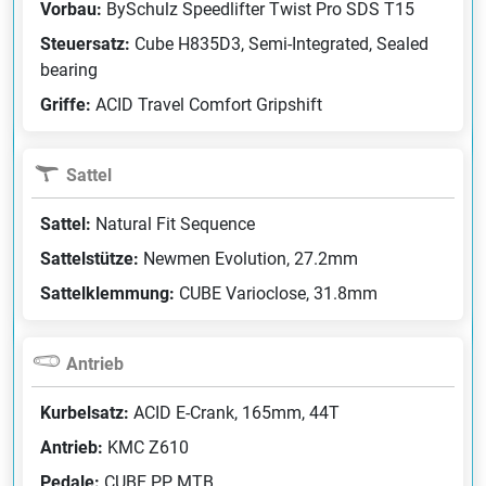
Vorbau:
BySchulz Speedlifter Twist Pro SDS T15
Steuersatz:
Cube H835D3, Semi-Integrated, Sealed
bearing
Griffe:
ACID Travel Comfort Gripshift
Sattel
Sattel:
Natural Fit Sequence
Sattelstütze:
Newmen Evolution, 27.2mm
Sattelklemmung:
CUBE Varioclose, 31.8mm
Antrieb
Kurbelsatz:
ACID E-Crank, 165mm, 44T
Antrieb:
KMC Z610
Pedale:
CUBE PP MTB