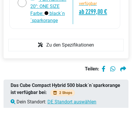
verfügbar
20": ONE SIZE
ab 2299,00 €
Farbe:
black´n
´sparkorange
Zu den Spezifikationen
Teilen:
Das Cube Compact Hybrid 500 black´n´sparkorange
ist verfügbar bei:
2 Shops
Dein Standort:
DE Standort auswählen