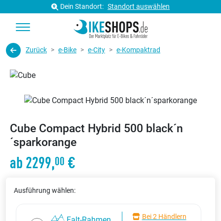
Dein Standort:
Standort auswählen
Zurück
e-Bike
e-City
e-Kompaktrad
Cube Compact Hybrid 500 black´n
´sparkorange
ab 2299,
€
00
Ausführung wählen:
Bei 2 Händlern
Falt-Rahmen