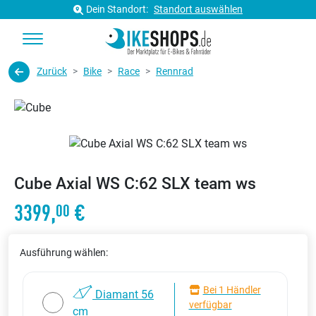
Dein Standort:
Standort auswählen
Zurück
Bike
Race
Rennrad
Cube Axial WS C:62 SLX team ws
3399,
€
00
Ausführung wählen:
Bei 1 Händler
Diamant 56
verfügbar
cm