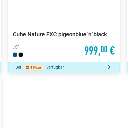
Cube
Nature EXC pigeonblue´n´black
999,
€
00
Bei
verfügbar
4 Shops