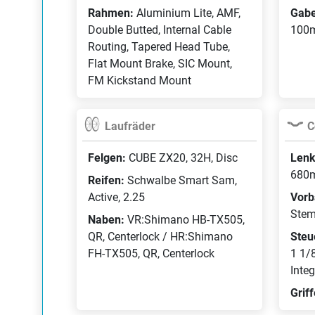
Rahmen:
Aluminium Lite, AMF,
Gabe
Double Butted, Internal Cable
100m
Routing, Tapered Head Tube,
Flat Mount Brake, SIC Mount,
FM Kickstand Mount
Laufräder
C
Felgen:
CUBE ZX20, 32H, Disc
Lenk
680
Reifen:
Schwalbe Smart Sam,
Active, 2.25
Vorb
Stem
Naben:
VR:Shimano HB-TX505,
QR, Centerlock / HR:Shimano
Steu
FH-TX505, QR, Centerlock
1 1/8
Integ
Grif