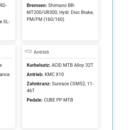
RD-
Bremsen:
Shimano BR-
MT200/UR300, Hydr. Disc Brake,
PM/FM (160/160)
e SL-
Antrieb
e
Kurbelsatz:
ACID MTB Alloy 32T
ance
Antrieb:
KMC X10
Zahnkranz:
Sunrace CSM52, 11-
46T
Pedale:
CUBE PP MTB