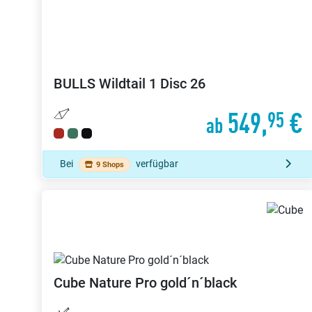
BULLS
Wildtail 1 Disc 26
549,
€
95
ab
Bei
verfügbar
9 Shops
Cube
Nature Pro gold´n´black