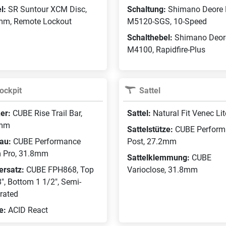
l:
SR Suntour XCM Disc,
Schaltung:
Shimano Deore 
m, Remote Lockout
M5120-SGS, 10-Speed
Schalthebel:
Shimano Deor
M4100, Rapidfire-Plus
ockpit
Sattel
er:
CUBE Rise Trail Bar,
Sattel:
Natural Fit Venec Lit
mm
Sattelstütze:
CUBE Perform
au:
CUBE Performance
Post, 27.2mm
 Pro, 31.8mm
Sattelklemmung:
CUBE
ersatz:
CUBE FPH868, Top
Varioclose, 31.8mm
", Bottom 1 1/2", Semi-
rated
fe:
ACID React