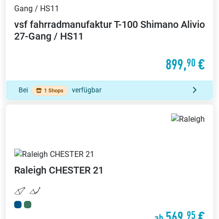
vsf fahrradmanufaktur
T-100 Shimano Alivio
27-Gang / HS11
899,
€
90
Bei
verfügbar
1 Shops
Raleigh
CHESTER 21
569,
€
95
ab