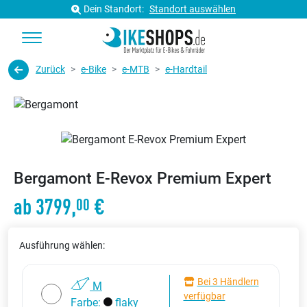
Dein Standort:
Standort auswählen
Zurück
e-Bike
e-MTB
e-Hardtail
Bergamont E-Revox Premium Expert
ab 3799,
€
00
Ausführung wählen:
Bei 3 Händlern
M
verfügbar
Farbe:
flaky