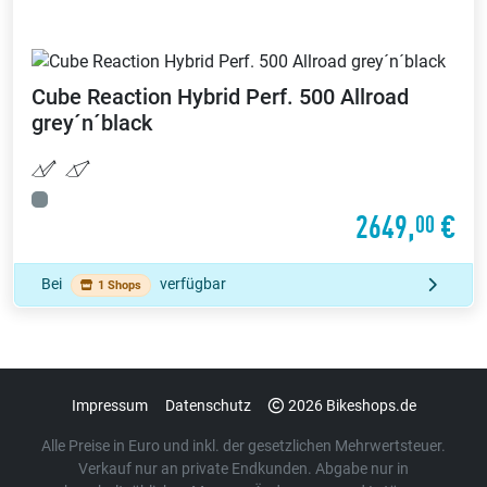
Cube
Reaction Hybrid Perf. 500 Allroad
grey´n´black
2649,
€
00
Bei
verfügbar
1 Shops
Impressum
Datenschutz
2026 Bikeshops.de
Alle Preise in Euro und inkl. der gesetzlichen Mehrwertsteuer.
Verkauf nur an private Endkunden. Abgabe nur in