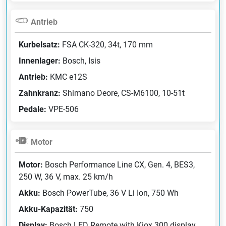
Antrieb
Kurbelsatz:
FSA CK-320, 34t, 170 mm
Innenlager:
Bosch, Isis
Antrieb:
KMC e12S
Zahnkranz:
Shimano Deore, CS-M6100, 10-51t
Pedale:
VPE-506
Motor
Motor:
Bosch Performance Line CX, Gen. 4, BES3,
250 W, 36 V, max. 25 km/h
Akku:
Bosch PowerTube, 36 V Li Ion, 750 Wh
Akku-Kapazität:
750
Display:
Bosch LED Remote with Kiox 300 display